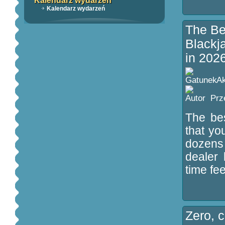
Kalendarz wydarzeń
Kalendarz wydarzeń
The Be
Blackj
in 202
Ak
Prz
The bes
that yo
dozens 
dealer 
time fe
Zero, c