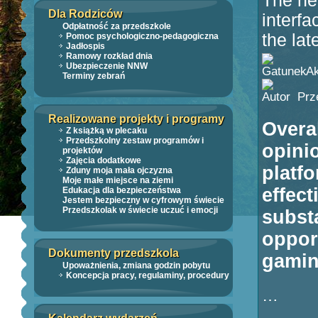
The new
Dla Rodziców
interf
Odpłatność za przedszkole
the la
Pomoc psychologiczno-pedagogiczna
Jadłospis
Ramowy rozkład dnia
Ubezpieczenie NNW
Ak
Terminy zebrań
Prz
Realizowane projekty i programy
Overa
Z książką w plecaku
Przedszkolny zestaw programów i
opini
projektów
Zajęcia dodatkowe
platfo
Zduny moja mała ojczyzna
Moje małe miejsce na ziemi
effec
Edukacja dla bezpieczeństwa
Jestem bezpieczny w cyfrowym świecie
Przedszkolak w świecie uczuć i emocji
subst
oppor
Dokumenty przedszkola
gami
Upoważnienia, zmiana godzin pobytu
Koncepcja pracy, regulaminy, procedury
…